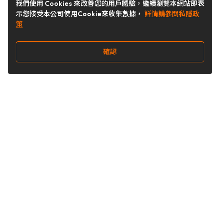
我們使用 Cookies 來改善您的用戶體驗，繼續瀏覽本網站即表
示您接受本公司使用Cookie來收集數據，
詳情請參閱私隱政
策
確認
關注我們
Buy&Ship 台灣
buyandship.goodies
Buy&Ship 台灣