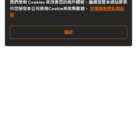
我們使用 Cookies 來改善您的用戶體驗，繼續瀏覽本網站即表
示您接受本公司使用Cookie來收集數據，
詳情請參閱私隱政
策
確認
關注我們
Buy&Ship 台灣
buyandship.goodies
Buy&Ship 台灣