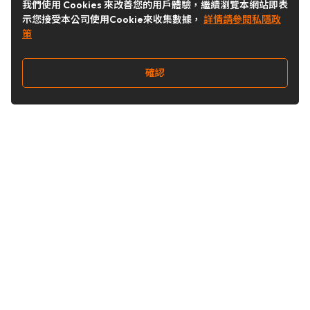
我們使用 Cookies 來改善您的用戶體驗，繼續瀏覽本網站即表
示您接受本公司使用Cookie來收集數據，
詳情請參閱私隱政
策
確認
關注我們
Buy&Ship 台灣
buyandship.goodies
Buy&Ship 台灣