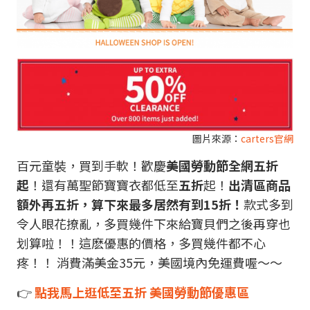
圖片來源：
carters官網
百元童裝，買到手軟！歡慶
美國勞動節全網五折
起
！還有萬聖節寶寶衣都低至
五折
起！
出清區商品
額外再五折，算下來最多居然有到15折！
款式多到
令人眼花撩亂，多買幾件下來給寶貝們之後再穿也
划算啦！！這麽優惠的價格，多買幾件都不心
疼！！ 消費滿美金35元，美國境內免運費喔～～
👉
點我馬上逛低至五折 美國勞動節優惠區