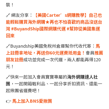
裝！
🔗 網友分享：
【美國Carter’s網購教學】自己也
能輕鬆購買海外網購★再也不怕喜歡的商品沒送台
灣 #BuyandShip國際網購代運 #幫妳從美國集運
回來
🔗Buyandship美國免稅州倉庫幫你代收代寄：
馬
上註冊拿地址，再送你60元運費抵用金！
會員
推薦
朋友註冊
成功並完成一次代運，兩人都能再得120
元！
🔗快來一起加入會員寶寶專屬的
海外網購達人社
團
，一起開箱戰利品、一起分享折扣資訊、還能一
起揪團省運費吧！
👉
馬上加入BNS愛揪團