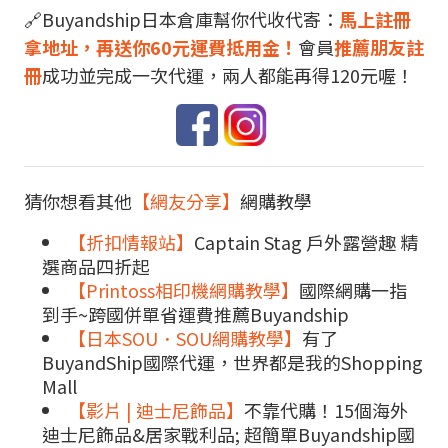
🔗Buyandship日本倉庫幫你代收代寄：
馬上註冊
拿地址，再送你60元運費抵用金！
會員
推薦朋友註
冊
成功並完成一次代運，兩人都能再得120元喔！
猜你想看其他
【網友分享】
網購教學
【折扣情報站】
Captain Stag 戶外露營趣 精
選商品四折起
【Printoss相印機網購教學】
國際網購一指
到手~跨國併單省運費推薦Buyandship
【日本SOU．SOU網購教學】
有了
BuyandShip國際代運，世界都是我的Shopping
Mall
【影片 | 迪士尼飾品】
不靠代購！15個海外
迪士尼飾品&居家戰利品; 超簡單Buyandship國