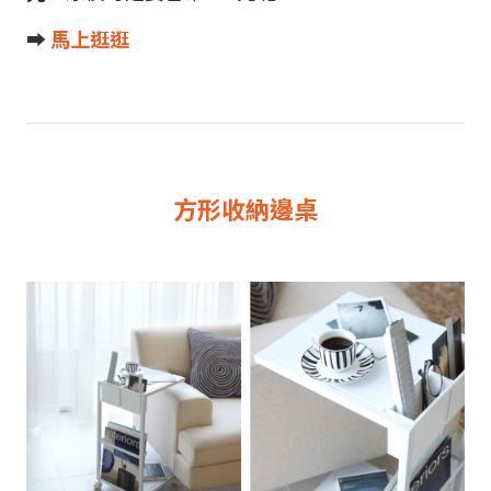
➡︎
馬上逛逛
方形收納邊桌