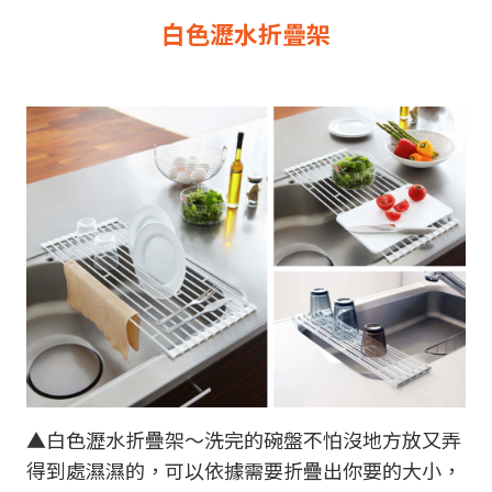
白色瀝水折疊架
▲白色瀝水折疊架～洗完的碗盤不怕沒地方放又弄
得到處濕濕的，可以依據需要折疊出你要的大小，