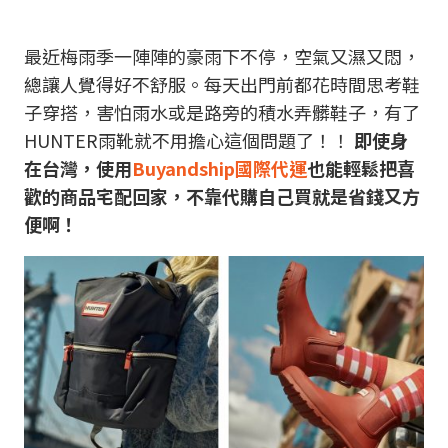
最近梅雨季一陣陣的豪雨下不停，空氣又濕又悶，
總讓人覺得好不舒服。每天出門前都花時間思考鞋
子穿搭，害怕雨水或是路旁的積水弄髒鞋子，有了
HUNTER雨靴就不用擔心這個問題了！！
即使身
在台灣，使用
Buyandship
國際代運
也能輕鬆把喜
歡的商品宅配回家，不靠代購自己買就是省錢又方
便啊！