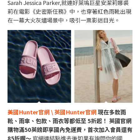
Sarah Jessica Parker,就連好萊塢巨星安潔莉娜裘
莉在電影《史密斯任務》中，也穿著紅色雨靴出現
在一幕大火灰燼場景中，吸引一票影迷目光。
美國Hunter官網 \
英國Hunter官網
現在多款雨
靴、雨傘、包款、雨衣等都低至 5折起！ 英國官網
購物滿50英鎊即享國內免運費，首次加入會員還有
85折喔～
官網連結點進去後如果有詢問你的國