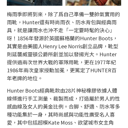
梅雨季即將到來，除了爲自己準備一雙帥氣實用的
雨靴，Hunter還有時尚雨衣、防水背包與經典雨
具，就是讓雨水也沖不走「一定要時髦的決心」
呀！1856年發源於英國蘇格蘭的Hunter Boots，
其實是由美國人Henry Lee Norris創立品牌，靴型
則延襲威靈頓公爵所創並加以發揚光大。Hunter
提供過兩次世界大戰的軍隊用靴，更在1977年紀
1986年兩次皇家授勳加冕，更篤定了HUNTER百
年老牌的地位。
Hunter Boots經典靴款由28片神秘橡膠依據人體
線條進行手工測量、裁製而成，打造屬於男人的性
感曲線及女人的黃金比例。合脚、舒適、防水等多
種功能集於一身，其時尚感與功能性廣受名人喜
愛，其中包括超模Kate Moss、欲望城市女主角