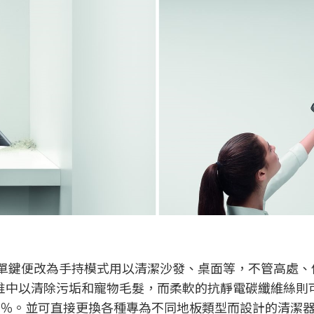
能只以單鍵便改為手持模式用以清潔沙發、桌面等，不管高處
堆中以清除污垢和寵物毛髮，而柔軟的抗靜電碳纖維絲則
高了75％。並可直接更換各種專為不同地板類型而設計的清潔