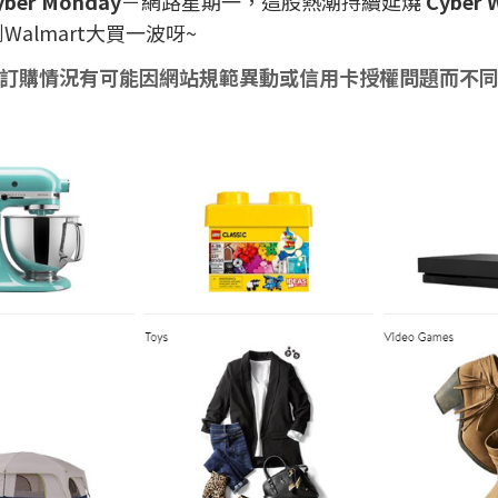
yber Monday
－網路星期一，這股熱潮持續延燒
Cyber 
almart大買一波呀~
訂購情況有可能因網站規範異動或信用卡授權問題而不同。W