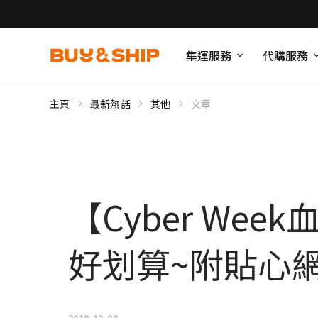
集運服務
代購服務
主頁
最新熱話
其他
文章
【Cyber Wee
好划算~附貼心
2019-12-08