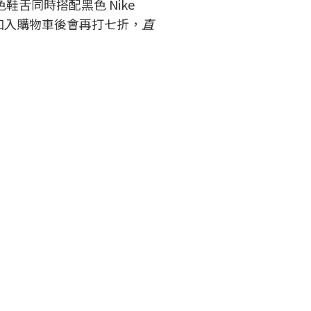
色鞋舌同時搭配黑色 Nike
自動加入購物車後會再打七折，
直