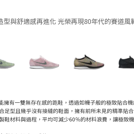
造型與舒適感再進化 光榮再現80年代的賽道風
持著讓跑者能擁有一雙無存在感的跑鞋，透過如襪子般的極致貼
合足型且幾乎沒有接縫的鞋面，擁有前所未見的精準貼合
製鞋材料與過程，平均可減少60％的材料浪費，讓極致