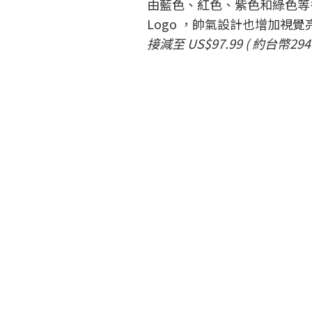
由藍色、紅色、紫色和綠色等
Logo ，帥氣設計也增加視覺
接減至 US$97.99 ( 約台幣294