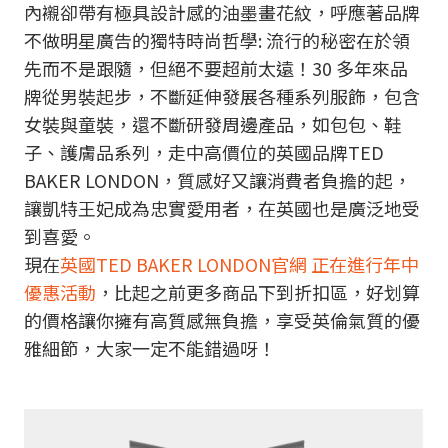
內襯卻帶有極具設計感的油墨畫花紋，呼應著品牌
不做明星廣告的獨特時尚哲學: 流行的秘密在於領
先而不是跟隨，但絕不要超前太遠！30 多年來品
牌從男裝起步，不斷延伸發展各種系列服飾，包含
女裝與童裝，還不斷研發周邊產品，如包包、鞋
子、護膚品系列，走中高價位的英國品牌TED
BAKER LONDON，質感好又讓消費者負擔的起，
讓凱特王妃成為忠實愛用者，在英國也是廣泛地受
到喜愛。
現在
英國TED BAKER LONDON官網 正在進行年中
優惠活動
，比起之前更多商品下到折扣區，好划算
的價格讓你擁有高質感無負擔，享受英倫氣質的優
雅細節，大家一定不能錯過呀！