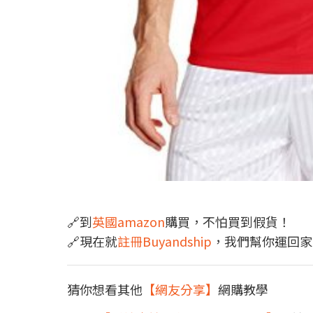
🔗到
英國amazon
購買，不怕買到假貨！
🔗現在就
註冊Buyandship
，我們幫你運回家
猜你想看其他
【網友分享】
網購教學