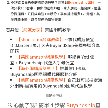
不想被收貴森森的國際運費嗎？趕緊到
Buyandship註冊
，ㄧ
磅只收150台幣，和你的左右鄰居、家人朋友一起合購，還能
分擔運費。註冊成功送120積分，享有折抵運費120元喔！英
美日韓中港，都是我們的購物天堂！
看其他
【網友分享】
美國網購教學
【shoes.com網購教學】
不求代購超便宜
Dr.Martens馬汀大夫BuyandShip美國集運分享
開箱
【美國amazon網購教學】
哪裡買 Yeti 便
宜，Buyandship 代運入手最便宜
【海外網購超簡單！】
推薦信用卡與
Buyandship國際網購代運服務介紹
【美國amazon網購教學】
自己就可以搞定海
外網購-最實用的Buyandship國際代運教學
我是分隔線
🔍 心動了嗎? 簡單４步驟
Buyandship
直