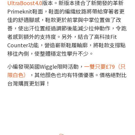
UltraBoost4.0
版本。新版本揉合了新開發的革新
Primeknit鞋面，鞋面的編織紋路將帶給穿著者更
佳的舒適腳感，鞋款更於前掌與中掌位置做了改
善，使出汗位置經過調節後能減少拉伸動作，令跑
者感到額外的支持度。另外，結合了高科技Fit
Counter功能，營造嶄新鞋履輪廓，將鞋款支撐點
移往內側，使整體穩定性攀升不少。
小編發現英國Wiggle限時活動，
一雙只要£79（只
限白色）
，其他顔色也均有特價優惠。價格絕對比
台灣購買更划算！