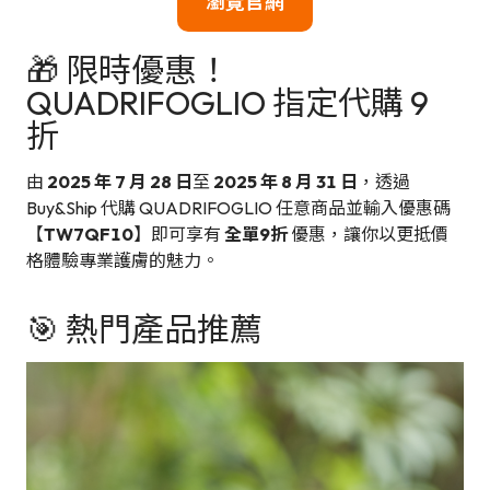
瀏覽官網
🎁 限時優惠！
QUADRIFOGLIO 指定代購 9
折
由
2025 年 7 月 28 日
至
2025 年 8 月 31 日
，透過
Buy&Ship 代購 QUADRIFOGLIO 任意商品並輸入優惠碼
【
TW7QF10
】即可享有
全單9折
優惠，讓你以更抵價
格體驗專業護膚的魅力。
🎯 熱門產品推薦