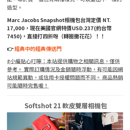
造型。
Marc Jacobs Snapshot相機包台灣定價 NT.
17,000，現在美國官網特價USD.237(約台幣
7450)，直接打四折呀（轉圈撒花花）！！
👉
經典中的經典傳送門
#小編貼心叮嚀：本站提供購物之相關訊息，僅供
參考。 實際訂購情況及金額隨時浮動，有可能因網
站規範異動，或信用卡授權問題而不同。 商品熱銷
可能隨時完售喔！
Softshot 21 軟皮雙層相機包