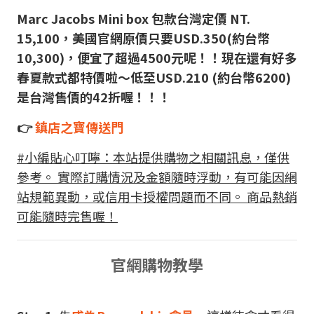
Marc Jacobs Mini box 包款台灣定價 NT.
15,100，美國官網原價只要USD.350(約台幣
10,300)，便宜了超過4500元呢
！！現在還有好多
春夏款式都特價啦～低至USD.210 (約台幣6200)
是台灣售價的42折喔！！！
👉
鎮店之寶傳送門
#小編貼心叮嚀：本站提供購物之相關訊息，僅供
參考。 實際訂購情況及金額隨時浮動，有可能因網
站規範異動，或信用卡授權問題而不同。 商品熱銷
可能隨時完售喔！
官網
購物教學