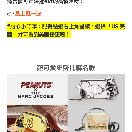
灣售價可是逼近4折的高價差呀！
👉
馬上逛一波
#貼心小叮嚀：記得點選右上角國旗，選擇「US 美
國」才可看到美國優惠喔！
超可愛史努比聯名款