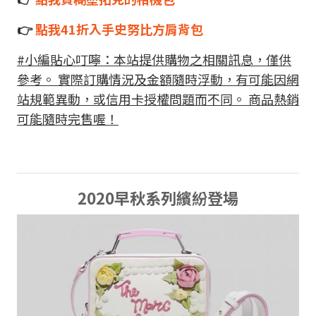
👉
點我41折入手史努比方肩背包
#小編貼心叮嚀：本站提供購物之相關訊息，僅供
參考。 實際訂購情況及金額隨時浮動，有可能因網
站規範異動，或信用卡授權問題而不同。 商品熱銷
可能隨時完售喔！
2020早秋系列繽紛登場