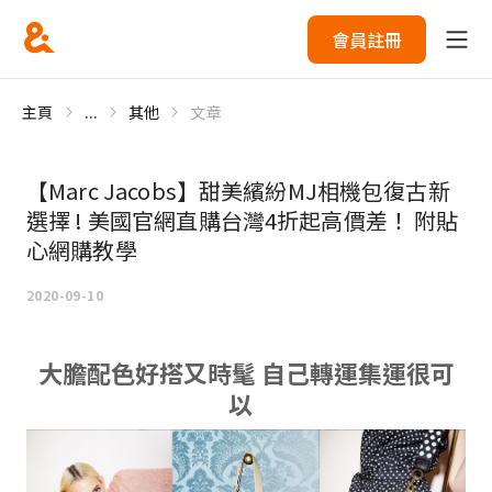
會員註冊
主頁
...
其他
文章
【Marc Jacobs】甜美繽紛MJ相機包復古新
選擇 ! 美國官網直購台灣4折起高價差！ 附貼
心網購教學
2020-09-10
大膽配色好搭又時髦 自己轉運集運很可
以