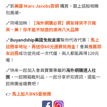
🔗到
美國 Marc Jacobs官網
購買，跟上這股相機
包風潮~
🔗同場加映：
【海外網購必買】網友掃貨不只瘋
英、美！你不能不知道的澳洲八大品牌
🔗
Buyandship美國免稅倉庫
幫你代收代寄：
馬上
註冊拿地址，再送你60元運費抵用金！
會員
推薦朋
友註冊
成功並完成一次代運，兩人都能再得120元
喔！
🔗快來一起加入會員寶寶專屬的
海外網購達人社
團
，一起開箱戰利品、一起分享折扣資訊、還能一
起揪團省運費吧！
👉
馬上加入BNS愛揪團