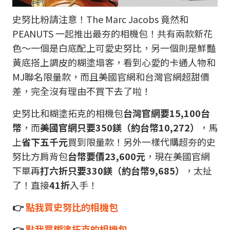
史努比粉請注意！The Marc Jacobs 竟然和
PEANUTS 一起推出最夯的相機包！共有兩款新花
色～一個是白底配上可愛史努比，另一個則是鮮豔
黃底搭上調皮的糊塗塌客，看到心愛的卡通人物和
MJ聯名限量款，而且美國官網和台灣官網超甜價
差，完全沒有理由不買下去了啦！
史努比和糊塗拓克的相機包
台灣官網要15,100台
幣
，而
美國官網只要350鎂（約台幣10,272）
，馬
上
省下五千元
買到限量款！另外一樣代購超夯的史
努比方肩背包
台幣要價23,600元
，現在美國官網
下單再
打六折只要330鎂（約台幣9,685）
，太扯
了！直接
41折
入手！
👉
點我買史努比的相機包
👉
點我買糊塗拓克的相機包