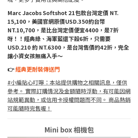
Marc Jacobs Softshot 21包款台灣定價 NT.
15,100，美國官網原價USD.350約台幣
NT.10,700，
是比台灣定價便宜4400，是7折
呀！！經典綠、海軍藍還下殺6折，只需要
USD.210 約 NT.6300，是台灣售價的42折，完全
讓小資女孩無痛入手～
👉
經典更耐裝傳送門
#小編貼心叮嚀：本站提供購物之相關訊息，僅供
參考。 實際訂購情況及金額隨時浮動，有可能因網
站規範異動，或信用卡授權問題而不同。 商品熱銷
可能隨時完售喔！
Mini box 相機包