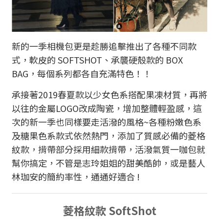
新的一季相機包更是趁勝追擊推出了各種不同款
式，軟皮的 SOFTSHOT、承襲硬殼款的 BOX
BAG，每個系列都各自充滿特色！！
承接著2019春夏款以少女色系搭配果凍材質，再將
以往的金屬LOGO改成陶瓷，增加整體輕盈感，這
次的新一季也同樣要走活潑的風格~各種粉嫩色系
及糖果色系款式依然熱門，添加了質感必備的菱格
紋款，揹帶部分採用細款揹帶，活潑氣質一咖包就
幫你搞定，不管是志玲姐姐的甜美酷帥，或是藝人
林珈安的簡約率性，通通好適合 !
菱格紋款 SoftShot