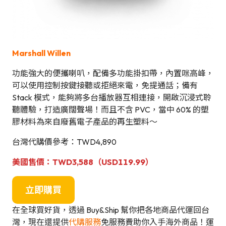
Marshall Willen
功能強大的便攜喇叭，配備多功能掛扣帶，內置咪高峰，
可以使用控制按鍵接聽或拒絕來電，免提通話；備有
Stack 模式，能夠將多台播放器互相連接，開啟沉浸式聆
聽體驗，打造廣闊聲場！而且不含 PVC，當中 60% 的塑
膠材料為來自廢舊電子產品的再生塑料～
台灣代購價參考：TWD4,890
美國售價：TWD3,588（USD
119.9
9）
立即購買
在全球買好貨，透過 Buy&Ship 幫你把各地商品代運回台
灣，現在還提供
代購服務
免服務費助你入手海外商品！運