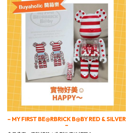
–
MY FIRST BE@RBRICK B@BY RED & SILVER
–