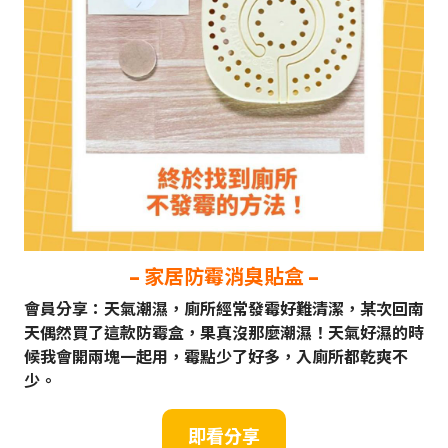
– 家居防霉消臭貼盒
–
會員分享：天氣潮濕，廁所經常發霉好難清潔，某次回南
天偶然買了這款防霉盒，果真沒那麼潮濕！天氣好濕的時
候我會開兩塊一起用，霉點少了好多，入廁所都乾爽不
少。
即
看
分享