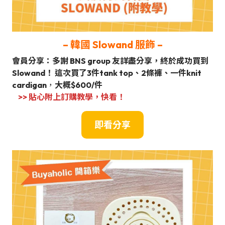
– 韓國 Slowand 服飾 –
會員分享：多謝 BNS group 友詳盡分享，終於成功買到
Slowand！ 這次買了3件tank top、2條褲、一件knit
cardigan
，
大概$600/件
>> 貼心附上訂購教學，快看！
即
看
分享