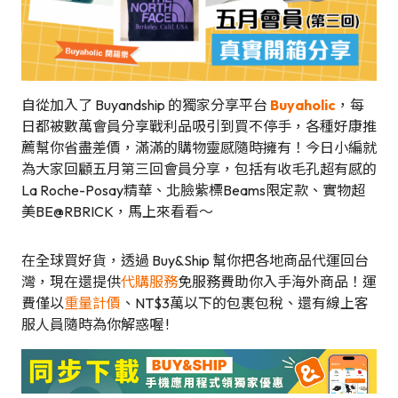
自從加入了 Buyandship 的獨家分享平台
Buyaholic
，每
日都被數萬會員分享戰利品吸引到買不停手，各種好康推
薦幫你省盡差價，滿滿的購物靈感隨時擁有！今日小編就
為大家回顧五月第三回會員分享，包括有收毛孔超有感的
La Roche-Posay精華、北臉紫標Beams限定款、實物超
美BE@RBRICK，馬上來看看～
在全球買好貨，透過 Buy&Ship 幫你把各地商品代運回台
灣，現在還提供
代購服務
免服務費助你入手海外商品！運
費僅以
重量計價
、NT$3萬以下的包裹包稅、還有線上客
服人員隨時為你解惑喔 !