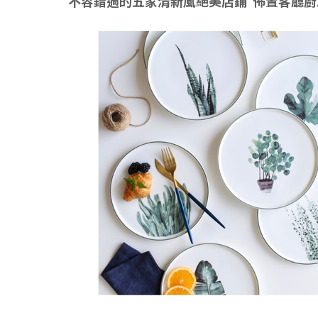
不容錯過的五家清新風絕美店鋪 佈置客廳