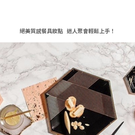
絕美質感餐具妝點 迷人聚會輕鬆上手！