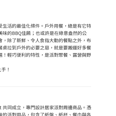
受生活的最佳化條件。戶外用餐，總是有它特
味的BBQ佳餚；也或許是在綠意盎然的公
會，除了新鮮、令人食指大動的餐點之外，布
餐桌拉到戶外的必要之惡，就是要搬運好多餐
選！輕巧便利的特性，是派對聚餐、露營與野
上手！
itasavit 共同成立，專門設計居家派對周邊商品。憑
味的派對用品，包含了紙盤、紙杯、餐巾與各