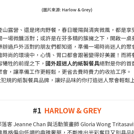
(圖片來源: Harlow & Grey)
登山露營、還是烤肉野餐，春日暖陽與清爽微風，都是享
開一場微醺派對；或許是在芬多精的簇擁之下，開啟一桌美
舉辦過戶外派對的朋友們都知道，準備一場時尚迷人的聚
雅時尚的環境中，心情、胃口都會跟著變得好美麗！而將
容犧牲的前提之下，
國外超迷人的紙製餐具
絕對是你的首
聚會，讓準備工作更輕鬆，更省去費時費力的收拾工序。
美麗到太犯規的紙製餐具品牌，讓好品味的你打造迷人聚會輕鬆
#1
HARLOW & GREY
落客 Jeanne Chan 與活動策畫師 Gloria Wong Tr
牌風格偏向低調的典雅奢華，不斷推出光彩奪目又別具品