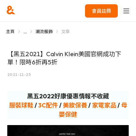
會員註冊
...
主頁
潮流服飾
文章
【黑五2021】Calvin Klein美國官網成功下
單！限時6折再5折
2021-11-25
黑五2022好康優惠情報不收藏
服裝球鞋
/
3C配件
/
美妝保養
/
家電家品
/
母
嬰保健