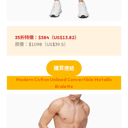
35折特價：$384（US$13.82）
原價：$1098（US$39.5）
購買連結
Modern Cotton Unlined Convertible Metallic
Bralette