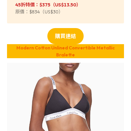
45折特價：$375（US$13.50）
原價：$834（US$30）
購買連結
Modern Cotton Unlined Convertible Metallic
Bralette