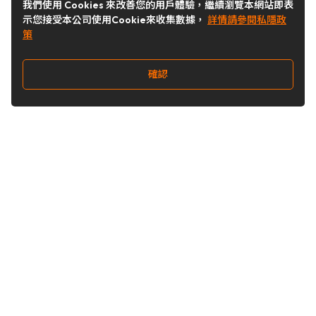
我們使用 Cookies 來改善您的用戶體驗，繼續瀏覽本網站即表
示您接受本公司使用Cookie來收集數據，
詳情請參閱私隱政
策
確認
關注我們
Buy&Ship 台灣
buyandship.goodies
Buy&Ship 台灣