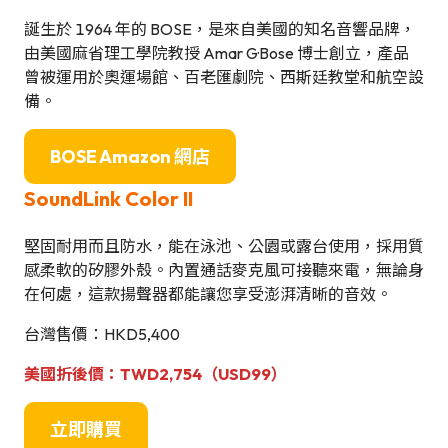
誕生於 1964 年的 BOSE，是來自美國的知名音響品牌，
由美國麻省理工學院教授 Amar G·Bose 博士創立，產品
曾被運用於奧運場館、百老匯劇院、西斯廷教堂和航空設
備。
BOSE Amazon 網店
SoundLink Color II
堅固耐用而且防水，能在泳池、公園或露台使用，採用質
感柔軟的矽膠外殼。內置通話麥克風可接聽來電，無論身
在何處，這款揚聲器都能讓您享受澎湃清晰的音效。
台灣售價：HKD5,400
美國折後價：TWD2,754
（USD99）
立即購買