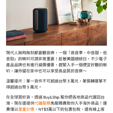
現代人無時無刻都要聽音樂，一個「高音準、中音甜、低
音勁」的喇叭可謂非常重要！趁著美國總統日，不少電子
產品品牌也有進行減價優惠，趕緊入手一個便宜好聽的喇
叭，讓你留在家中也可以享受高品質的音樂～
溫馨提示：單一貨件不可超過台幣 3 萬元，單張轉運單不
得超過台幣 5 萬元。
在全球買好貨，透過 Buy&Ship 幫你把各地商品代運回台
灣，現在還提供
代購服務
免服務費助你入手海外商品！運
費僅以
重量計價
、NT$3萬以下的包裹包稅、還有線上客