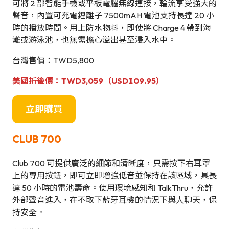
可將 2 部智能手機或平板電腦無線連接，輪流享受強大的
聲音，內置可充電鋰離子 7500mAH 電池支持長達 20 小
時的播放時間。用上防水物料，即使將 Charge 4 帶到海
灘或游泳池，也無需擔心溢出甚至浸入水中。
台灣售價：TWD5,800
美國折後價：TWD3,059
（USD109.95）
立即購買
CLUB 700
Club 700 可提供廣泛的細節和清晰度，只需按下右耳罩
上的專用按鈕，即可立即增強低音並保持在該區域，具長
達 50 小時的電池壽命。使用環境感知和 TalkThru，允許
外部聲音進入，在不取下藍牙耳機的情況下與人聊天，保
持安全。