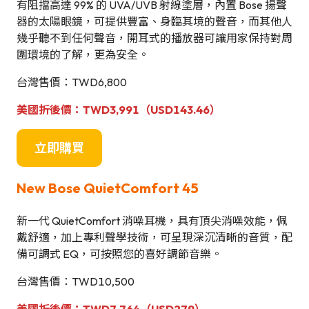
有阻擋高達 99% 的 UVA/UVB 射線塗層，內置 Bose 揚聲
器的太陽眼鏡，可提供豐富、身臨其境的聲音，而其他人
幾乎聽不到任何聲音，開耳式的播放器可讓用家保持對周
圍環境的了解，更為安全。
台灣售價：TWD6,800
美國折後價：TWD3,991
（USD143.46）
立即購買
New Bose QuietComfort 45
新一代 QuietComfort 消噪⽿機，具有頂尖消噪效能，佩
戴舒適，加上專利聲學技術，可呈現深沉清晰的音質，配
備可調式 EQ，可按照您的喜好調節音樂。
台灣售價：TWD10,500