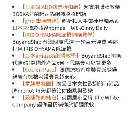
【日本GLADD快閃折扣網】
超實用購物教學
BOSKA荷蘭起司鍋組熱騰騰開箱
【ghd 電棒開箱】
趁折扣入手電棒界精品＆
日本平價彩妝Whomee｜居妮Ginny Daily
【IRIS OHYAMA除蹣機網購教學】
BuyandShip 台灣國際代運 一磅百元運費 輕鬆
打包 IRIS OHYAMA 除蹣機
【日本amazon網購教學】
BuyandShip國際
代運x挑選國外產品x省下代購費可以買更多
【Coq en Pate】
法國療癒系童裝質感登場
親膚有機棉呵護寶貝超安心
【童趣馬戲團】
廣受日本女性歡迎的時尚品
牌merlot 每天都帶給你幽默與歡樂
【最極致的純白】
英國居家品牌 The White
Company 讓你盡情徜徉於舒適柔軟