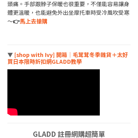
頭痛。手部跟脖子保暖也很重要，不僅能容易讓身
體更溫暖，也能避免外出坐摩托車時受冷風吹受寒
～
👉
馬上去搶購
▼
[shop with Ivy] 開箱｜毛茸茸冬季雜貨＋太好
買日本限時折扣網GLADD教學
GLADD 註冊網購超簡單