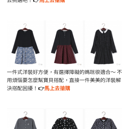
一件式洋裝好方便，有選擇障礙的媽咪很適合～ 不
用煩惱要怎麼幫寶貝搭配，直接一件美美的洋裝解
決搭配困擾！
👉
馬上去搶購