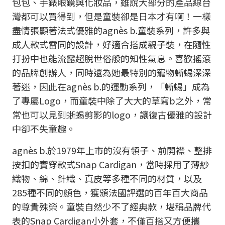
包包、手錶眼鏡與化妝品，雖說大部分的產品線台
灣都可以買得到，但是童裝卻是日本才有啊！一樣
盡情張顯著法式優雅的agnès b.童裝系列，許多與
成人款式雷同的設計，好適合搭成親子裝，在隨性
打扮中也能流露超脫世俗般的知性氣息。喜歡搖滾
的品牌創辦人，同時還為她最特別的寵物蜥蜴深深
著迷，因此在agnès b.的運動系列，「蜥蜴」成為
了專屬Logo，而童裝中除了大大的草寫b之外，常
常也可以見到蜥蜴剪影的logo，讓復古優雅的設計
中卻不失童趣。
agnès b.於1979年上市的沒有領子、前開襟、整排
按扣的實穿款式Snap Cardigan，當時採用了薄紗
織物、綿、針織、真皮等多種不同的材質，以及
285種不同的顏色，獲頒法國評選的百年百大商品
的尊貴殊榮。童裝自然少不了經典款，堪稱品牌代
表的Snap Cardigan小外套，不僅百搭又方便攜