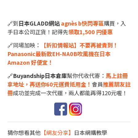
🔗到
日本GLADD網站
agnès b快閃專區
購買，入
手日本公司正貨！記得先
領取1,500 円優惠
🔗同場加映：
【折扣情報站】不要再被貴到！
Panasonic最新款EH-NA0B吹風機在日本
Amazon 好便宜！
🔗
Buyandship日本倉庫
幫你代收代寄：
馬上註冊
拿地址，再送你60元運費抵用金！
會員
推薦朋友註
冊
成功並完成一次代運，兩人都能再得120元喔！
猜你想看其他
【網友分享】
日本網購教學