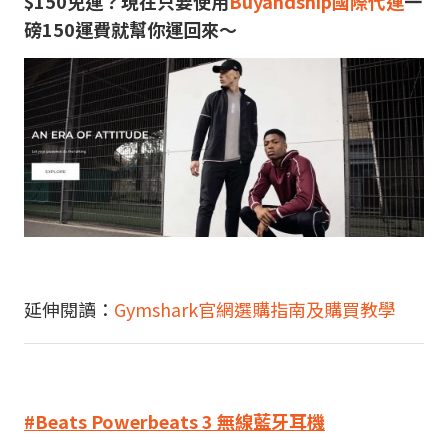
$150免運？現在只要使用
Buyandship國際代運
一
磅150運費就幫你運回來～
延伸閱讀：
Gymshark官網選購指南及購買教學
#Beats Powerbeats 3 無線藍牙耳機