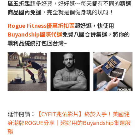
區五折起
超多好貨，好好逛～每天都有不同的
精選
商品國內免運
，完全就是個健身魂的坑呀！
Rogue Fitness優惠折扣區
超好逛，快使用
Buyandship國際代運
免費八國合併集運，將你的
戰利品統統打包回台灣~
延伸閱讀：
【CYFIT兆佑影片】終於入手！美國健
身潮牌ROGUE分享｜超好用的Buyandship集運服
務