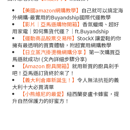
【美國amazon網購教學】
自己就可以搞定海
外網購-最實用的Buyandship國際代運教學
【影片｜亞馬遜購物開箱】
香氛蠟燭、超好
用家電｜如何集貨代運？｜ft.Buyandship
【運動商品股票交易所】
StockX 讓愛鞋的你
擁有最透明的買賣體驗，附超實用網購教學
【日立蒸汽掛燙機網購分享 】
第一次購買亞
馬遜就成功! (文內詳細步驟分享)
【Amazon 廚具開箱】
就用新買的廚具剁手
吧！亞馬遜訂貨終於來了！
【義大利倉庫新誕生！】
令人無法抗拒的義
大利十大必買清單
【小熊維尼的最愛】
紐西蘭麥盧卡蜂蜜，提
升自然保護力的好蜜方！