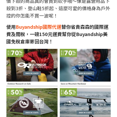
價下殺的商品真的會買到砍手哦～像是露營用品下
殺到3折、登山鞋5折起、這麼可愛的價格身為戶外
控的你怎能不買一波呢！
使用
Buyandship
國際代運
替你省貴森森的國際運
費及關稅，一磅150元運費幫你從Buyandship美
國免稅倉庫寄回台灣！