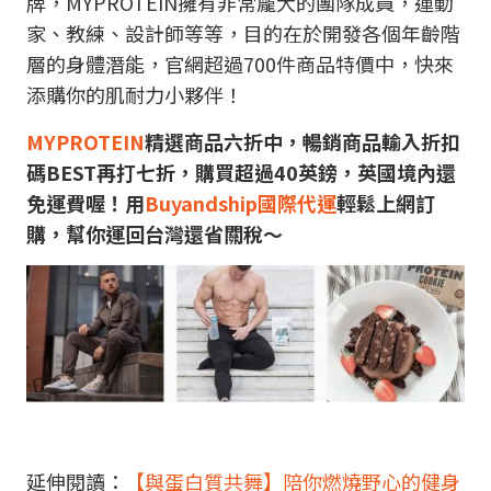
牌，MYPROTEIN擁有非常龐大的團隊成員，運動
家、教練、設計師等等，目的在於開發各個年齡階
層的身體潛能，官網超過700件商品特價中，快來
添購你的肌耐力小夥伴！
MYPROTEIN
精選商品六折中，暢銷商品輸入折扣
碼
BEST再打七折，購買超過
40英鎊，英國境內還
免運費喔！用
Buyandship國際代運
輕鬆上網訂
購，幫你運回台灣還省關稅～
延伸閱讀：
【與蛋白質共舞】陪你燃燒野心的健身