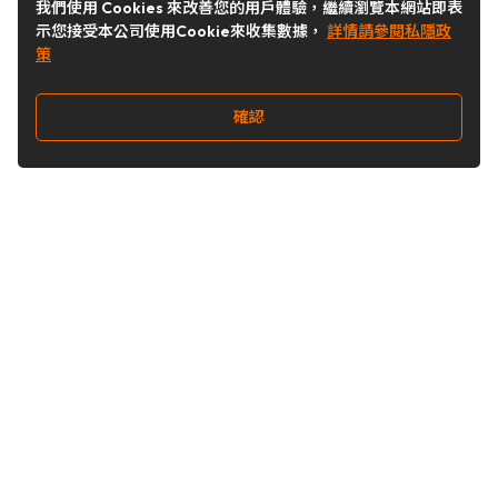
我們使用 Cookies 來改善您的用戶體驗，繼續瀏覽本網站即表
示您接受本公司使用Cookie來收集數據，
詳情請參閱私隱政
策
確認
關注我們
Buy&Ship 台灣
buyandship.goodies
Buy&Ship 台灣