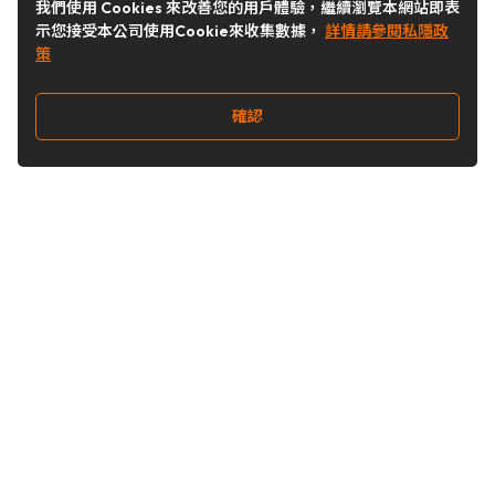
我們使用 Cookies 來改善您的用戶體驗，繼續瀏覽本網站即表
示您接受本公司使用Cookie來收集數據，
詳情請參閱私隱政
策
確認
關注我們
Buy&Ship 台灣
buyandship.goodies
Buy&Ship 台灣