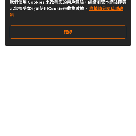
我們使用 Cookies 來改善您的用戶體驗，繼續瀏覽本網站即表
示您接受本公司使用Cookie來收集數據，
詳情請參閱私隱政
策
確認
關注我們
Buy&Ship 台灣
buyandship.goodies
Buy&Ship 台灣