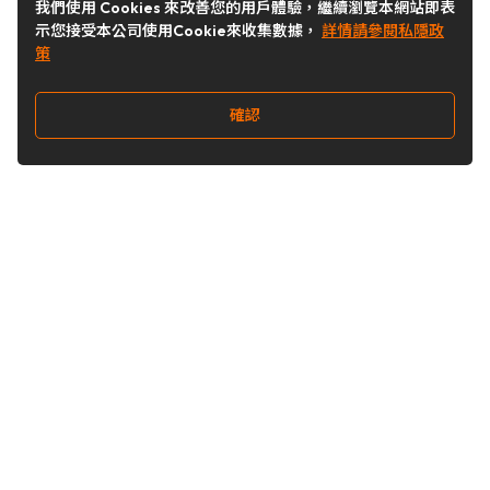
我們使用 Cookies 來改善您的用戶體驗，繼續瀏覽本網站即表
示您接受本公司使用Cookie來收集數據，
詳情請參閱私隱政
策
確認
關注我們
Buy&Ship 台灣
buyandship.goodies
Buy&Ship 台灣