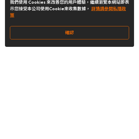
我們使用 Cookies 來改善您的用戶體驗，繼續瀏覽本網站即表
示您接受本公司使用Cookie來收集數據，
詳情請參閱私隱政
策
確認
關注我們
Buy&Ship 台灣
buyandship.goodies
Buy&Ship 台灣