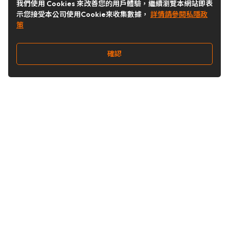
我們使用 Cookies 來改善您的用戶體驗，繼續瀏覽本網站即表
示您接受本公司使用Cookie來收集數據，
詳情請參閱私隱政
策
確認
關注我們
Buy&Ship 台灣
buyandship.goodies
Buy&Ship 台灣