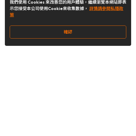
我們使用 Cookies 來改善您的用戶體驗，繼續瀏覽本網站即表
示您接受本公司使用Cookie來收集數據，
詳情請參閱私隱政
策
確認
關注我們
Buy&Ship 台灣
buyandship.goodies
Buy&Ship 台灣