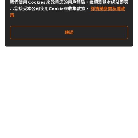
我們使用 Cookies 來改善您的用戶體驗，繼續瀏覽本網站即表
示您接受本公司使用Cookie來收集數據，
詳情請參閱私隱政
策
確認
關注我們
Buy&Ship 台灣
buyandship.goodies
Buy&Ship 台灣