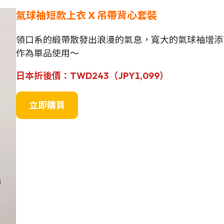
氣球袖短款上衣 X 吊帶背心套裝
領口系的緞帶散發出浪漫的氣息，寬大的氣球袖增添
作為單品使用～
日本
折後價
：
TWD243（
JPY1,099
）
立即購買