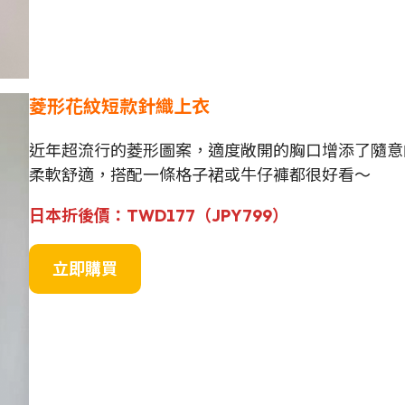
菱形花紋短款針織上衣
近年超流行的菱形圖案，適度敞開的胸口增添了隨意
柔軟舒適，搭配一條格子裙或牛仔褲都很好看～
日本
折後價
：
TWD177（
JPY799
）
立即購買