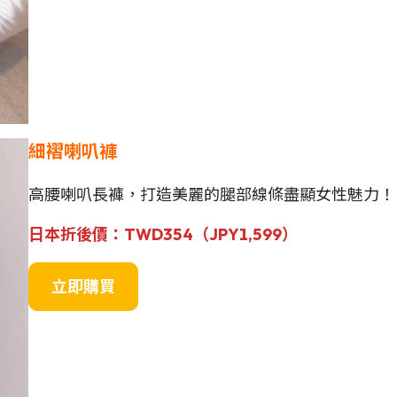
細褶喇叭褲
高腰喇叭長褲，打造美麗的腿部線條盡顯女性魅力！
日本
折後價
：
TWD354（
JPY1,599
）
立即購買