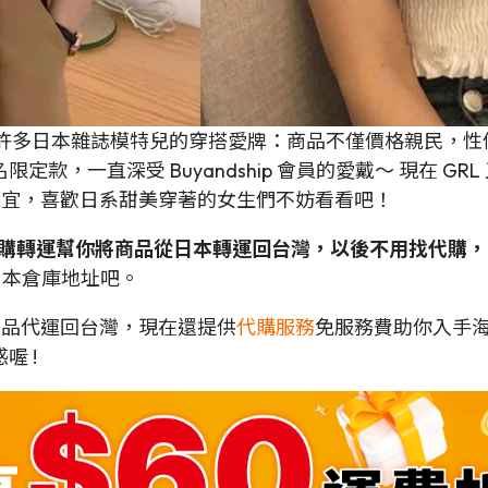
是許多日本雜誌模特兒的穿搭愛牌：商品不僅價格親民，
一直深受 Buyandship 會員的愛戴～ 現在 GRL 正進
超便宜，喜歡日系甜美穿著的女生們不妨看看吧！
p 國際網購轉運幫你將商品從日本轉運回台灣，以後不用找
取得日本倉庫地址吧。
各地商品代運回台灣，現在還提供
代購服務
免服務費助你入手
喔 !