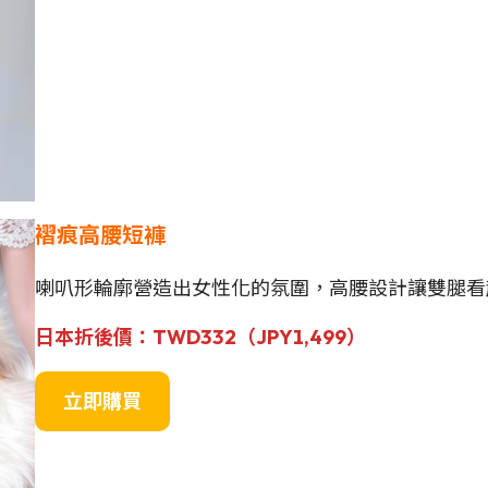
褶痕高腰短褲
喇叭形輪廓營造出女性化的氛圍，高腰設計讓雙腿看
日本
折後價
：
TWD332（
JPY1,499
）
立即購買