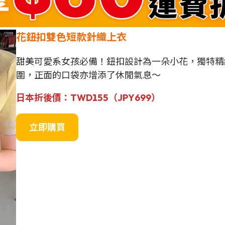
花鈕扣雙色短款針織上衣
甜美可愛系女孩必備！鈕扣設計為一朵小花，獨特精
圍，正面的口袋亦增添了休閒氣息～
日
本
折後價：
TWD155（
JPY699
）
立即購買