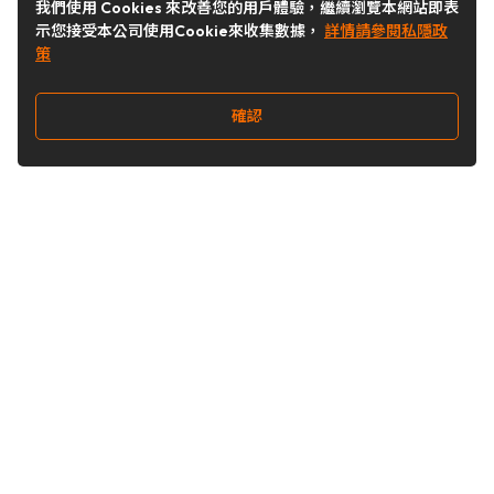
我們使用 Cookies 來改善您的用戶體驗，繼續瀏覽本網站即表
示您接受本公司使用Cookie來收集數據，
詳情請參閱私隱政
策
確認
關注我們
Buy&Ship 台灣
buyandship.goodies
Buy&Ship 台灣