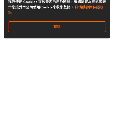
我們使用 Cookies 來改善您的用戶體驗，繼續瀏覽本網站即表
示您接受本公司使用Cookie來收集數據，
詳情請參閱私隱政
策
確認
關注我們
Buy&Ship 台灣
buyandship.goodies
Buy&Ship 台灣