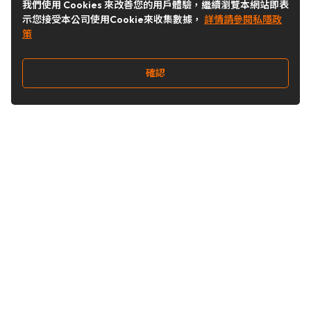
我們使用 Cookies 來改善您的用戶體驗，繼續瀏覽本網站即表
示您接受本公司使用Cookie來收集數據，
詳情請參閱私隱政
策
確認
關注我們
Buy&Ship 台灣
buyandship.goodies
Buy&Ship 台灣