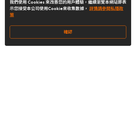
我們使用 Cookies 來改善您的用戶體驗，繼續瀏覽本網站即表
示您接受本公司使用Cookie來收集數據，
詳情請參閱私隱政
策
確認
關注我們
Buy&Ship 台灣
buyandship.goodies
Buy&Ship 台灣