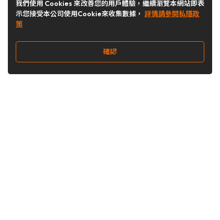
我們使用 Cookies 來改善您的用戶體驗，繼續瀏覽本網站即表
示您接受本公司使用Cookie來收集數據，
詳情請參閱私隱政
策
確認
關注我們
Buy&Ship 台灣
buyandship.goodies
Buy&Ship 台灣