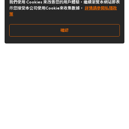
我們使用 Cookies 來改善您的用戶體驗，繼續瀏覽本網站即表
示您接受本公司使用Cookie來收集數據，
詳情請參閱私隱政
策
確認
關注我們
Buy&Ship 台灣
buyandship.goodies
Buy&Ship 台灣