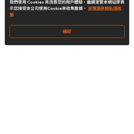
我們使用 Cookies 來改善您的用戶體驗，繼續瀏覽本網站即表
示您接受本公司使用Cookie來收集數據，
詳情請參閱私隱政
策
確認
關注我們
Buy&Ship 台灣
buyandship.goodies
Buy&Ship 台灣