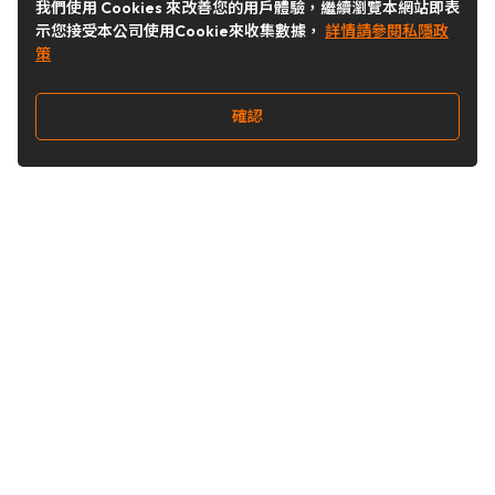
我們使用 Cookies 來改善您的用戶體驗，繼續瀏覽本網站即表
示您接受本公司使用Cookie來收集數據，
詳情請參閱私隱政
策
確認
關注我們
Buy&Ship 台灣
buyandship.goodies
Buy&Ship 台灣