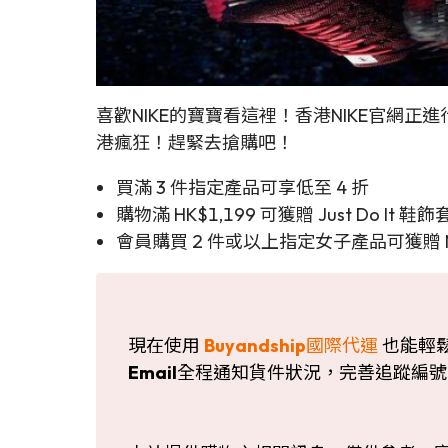
喜歡NIKE的寶寶看這裡！香港NIKE官網
港瘋狂！趕緊去搶購吧！
買滿 3 件指定產品可享低至 4 折
購物滿 HK$1,199 可獲贈 Just Do It 鞋
會員購買 2 件或以上指定女子產品可獲贈 NIK
現在使用
Buyandship
國際代運
也能輕
Email
全程通知貨件狀況，完善追蹤編號