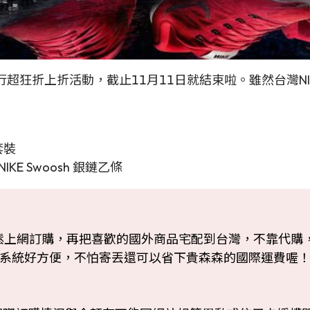
正進行超狂折上折活動，截止11月11日就結束啦。雖然台灣
飾套裝
E Swoosh 銀鏈乙條
鬆上網訂購，再把喜歡的國外商品宅配到台灣，不靠代購
系統好方便，不怕寄丟還可以省下貴森森的國際運費喔