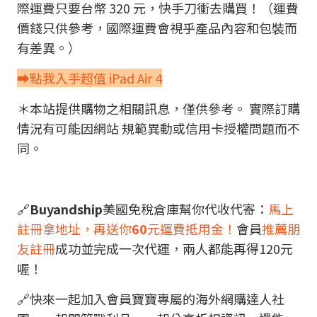
際運費只要台幣 320 元，快手刀衝去購買！（運費
價錢只供參考，國際運費會視乎產品內容和包裝而
有差異。）
➡️點我入手超值 iPad Air 4
＊本站提供購物之相關訊息，僅供參考。 實際訂購
情況有可能因網站 規範異動或信用卡授權問題而不
同。
🔗
Buyandship
美國免稅倉庫幫你代收代寄：
馬上
註冊拿地址，再送你
60
元運費抵用金！
會員
推薦朋
友註冊
成功並完成一次代運，兩人都能再得120元
喔！
🔗快來一起加入會員寶寶專屬的海外網購達人社