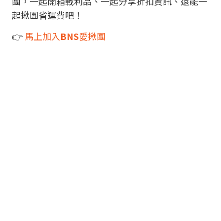
團，一起開箱戰利品、一起分享折扣資訊、還能一
起揪團省運費吧！
👉
馬上加入
BNS
愛揪團