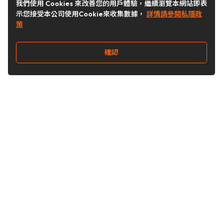
我們使用 Cookies 來改善您的用戶體驗，繼續瀏覽本網站即表
示您接受本公司使用Cookie來收集數據，
詳情請參閱私隱政
策
確認
關注我們
Buy&Ship 台灣
buyandship.goodies
Buy&Ship 台灣