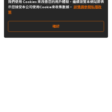
我們使用 Cookies 來改善您的用戶體驗，繼續瀏覽本網站即表
示您接受本公司使用Cookie來收集數據，
詳情請參閱私隱政
策
確認
關注我們
Buy&Ship 台灣
buyandship.goodies
Buy&Ship 台灣