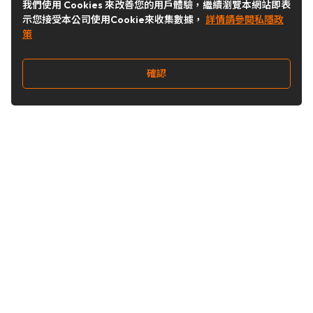
我們使用 Cookies 來改善您的用戶體驗，繼續瀏覽本網站即表
示您接受本公司使用Cookie來收集數據，
詳情請參閱私隱政
策
確認
關注我們
Buy&Ship 台灣
buyandship.goodies
Buy&Ship 台灣