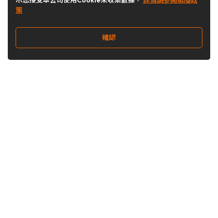
示您接受本公司使用Cookie來收集數據，
詳情請參閱私隱政
策
確認
關注我們
Buy&Ship 台灣
buyandship.goodies
Buy&Ship 台灣
關於 Buy&Ship
集運資訊