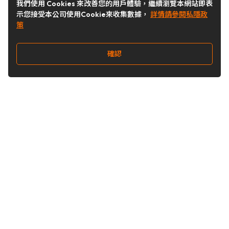
我們使用 Cookies 來改善您的用戶體驗，繼續瀏覽本網站即表
示您接受本公司使用Cookie來收集數據，
詳情請參閱私隱政
策
確認
關注我們
Buy&Ship 台灣
buyandship.goodies
Buy&Ship 台灣