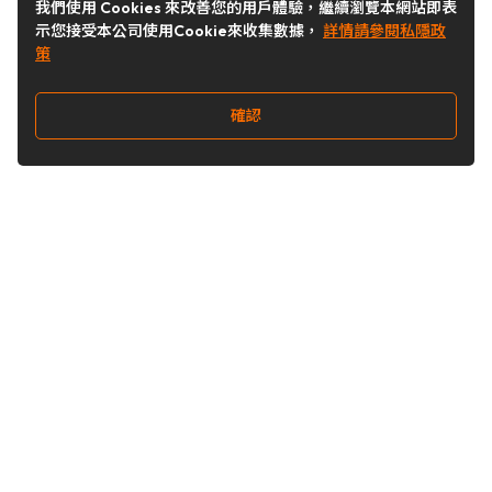
我們使用 Cookies 來改善您的用戶體驗，繼續瀏覽本網站即表
示您接受本公司使用Cookie來收集數據，
詳情請參閱私隱政
策
確認
關注我們
Buy&Ship 台灣
buyandship.goodies
Buy&Ship 台灣