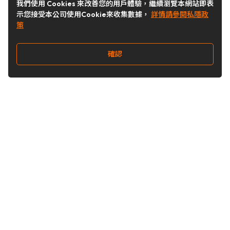
我們使用 Cookies 來改善您的用戶體驗，繼續瀏覽本網站即表
示您接受本公司使用Cookie來收集數據，
詳情請參閱私隱政
策
確認
關注我們
Buy&Ship 台灣
buyandship.goodies
Buy&Ship 台灣