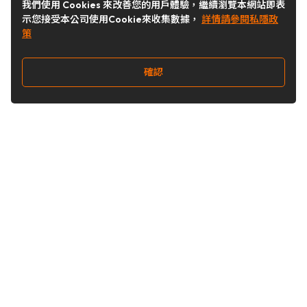
我們使用 Cookies 來改善您的用戶體驗，繼續瀏覽本網站即表
示您接受本公司使用Cookie來收集數據，
詳情請參閱私隱政
策
確認
關注我們
Buy&Ship 台灣
buyandship.goodies
Buy&Ship 台灣