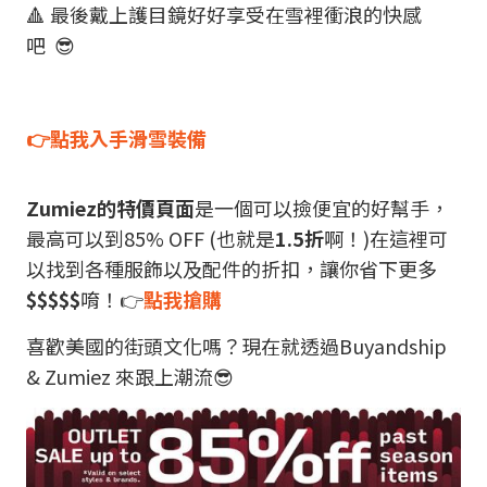
🔺 最後戴上護目鏡好好享受在雪裡衝浪的快感
吧 😎
👉點我入手滑雪裝備
Zumiez的特價頁面
是一個可以撿便宜的好幫手，
最高可以到85% OFF (也就是
1.5折
啊！)在這裡可
以找到各種服飾以及配件的折扣，讓你省下更多
$$$$$
唷！👉
點我搶購
喜歡美國的街頭文化嗎？現在就透過Buyandship
& Zumiez 來跟上潮流😎