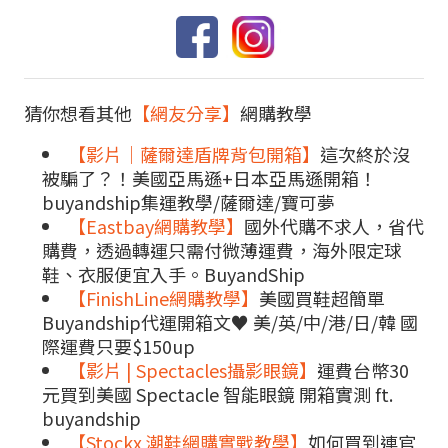
猜你想看其他
【網友分享】
網購教學
【影片｜薩爾達盾牌背包開箱】
這次終於沒
被騙了？！美國亞馬遜+日本亞馬遜開箱！
buyandship集運教學/薩爾達/寶可夢
【Eastbay網購教學】
國外代購不求人，省代
購費，透過轉運只需付微薄運費，海外限定球
鞋、衣服便宜入手。BuyandShip
【FinishLine網購教學】
美國買鞋超簡單
Buyandship代運開箱文♥ 美/英/中/港/日/韓 國
際運費只要$150up
【影片 | Spectacles攝影眼鏡】
運費台幣30
元買到美國 Spectacle 智能眼鏡 開箱實測 ft.
buyandship
【Stockx 潮鞋網購實戰教學】
如何買到連官