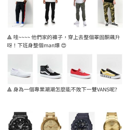
🔺 哇~~~~ 他們家的褲子，穿上去整個睪固酮飆升
呀！下班身整個man爆 😍
🔺 身為一個專業潮潮怎麼能不敗下一雙VANS呢?