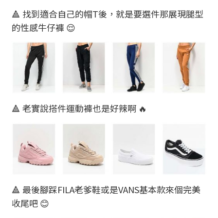
🔺 找到適合自己的帽T後，就是要選件那展現腿型
的性感牛仔褲 😌
🔺 老實說搭件運動褲也是好辣啊 🔥
🔺 最後腳踩FILA老爹鞋或是VANS基本款來個完美
收尾吧 😊