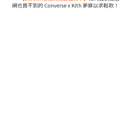
網也買不到的 Converse x Kith 夢寐以求鞋款！