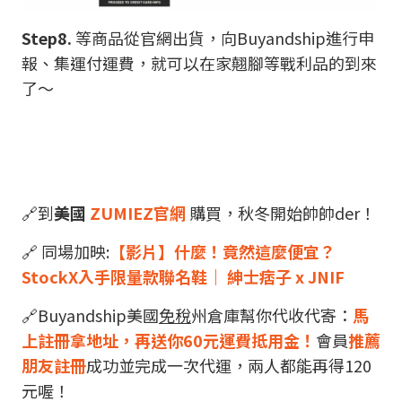
Step8.
等商品從官網出貨，向Buyandship進行申
報、集運付運費，就可以在家翹腳等戰利品的到來
了～
🔗到
美國
ZUMIEZ官網
購買，秋冬開始帥帥der！
🔗 同場加映:
【影片】什麼！竟然這麼便宜？
StockX入手限量款聯名鞋｜ 紳士痞子 x JNIF
🔗Buyandship美國
免稅
州倉庫幫你代收代寄：
馬
上註冊拿地址，再送你60元運費抵用金！
會員
推薦
朋友註冊
成功並完成一次代運，兩人都能再得120
元喔！